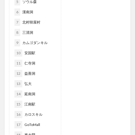
5
ソウル森
6
漢南洞
7
北村韓屋村
8
三清洞
9
カムゴダンキル
10
安国駅
11
仁寺洞
12
益善洞
13
弘大
14
延南洞
15
江南駅
16
カロスキル
17
GoToMall
18
東大門