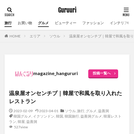
Guruuri
旅行
お買い物
グルメ
ビューティー
ファッション
インテリア
HOME
エリア
ソウル
温泉屋オンセンチブ｜韓屋で和風を取り
magazine_hangururi
投稿一覧へ
温泉屋オンセンチブ｜韓屋で和風を取り入れた
レストラン
2023-02-09
2023-04-01
ソウル
,
旅行
,
グルメ
,
益善洞
韓国グルメ
,
イクソンドン
,
韓国
,
韓国旅行
,
益善洞グルメ
,
韓屋レスト
ラン
,
韓屋
,
益善洞
527view