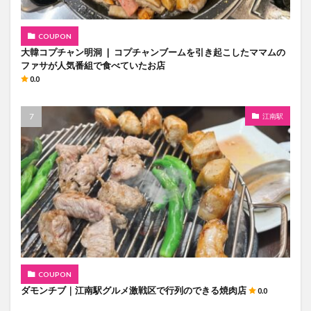
COUPON
大韓コプチャン明洞 ❘ コプチャンブームを引き起こしたママムの
ファサが人気番組で食べていたお店
0.0
江南駅
COUPON
ダモンチブ｜江南駅グルメ激戦区で行列のできる焼肉店
0.0