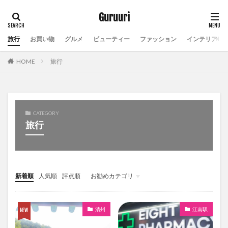
Guruuri
旅行
お買い物
グルメ
ビューティー
ファッション
インテリア
HOME
旅行
CATEGORY
旅行
新着順
人気順
評点順
お勧めカテゴリ
미분류
清州
江南駅