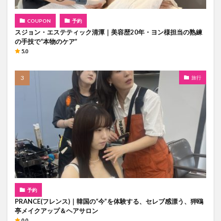
COUPON
予約
スジョン・エステティック清潭｜美容歴20年・ヨン様担当の熟練
の手技で“本物のケア”
5.0
旅行
予約
PRANCE(フレンス)｜韓国の“今”を体験する、セレブ感漂う、狎鴎
亭メイクアップ＆ヘアサロン
0.0