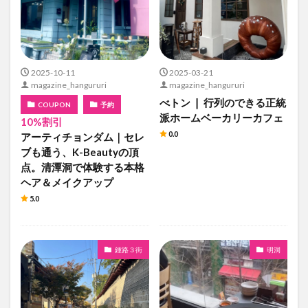
2025-10-11
2025-03-21
magazine_hangururi
magazine_hangururi
べトン ❘ 行列のできる正統
COUPON
予約
派ホームベーカリーカフェ
10%割引
0.0
アーティチョンダム｜セレ
ブも通う、K-Beautyの頂
点。清潭洞で体験する本格
ヘア＆メイクアップ
5.0
鍾路３街
明洞