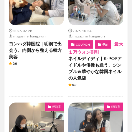
2026-02-28
2025-10-24
magazine_hangururi
magazine_hangururi
ヨンハダ韓医院｜明洞で出
最大
COUPON
予約
会う、内側から整える韓方
１万ウォン割引
美容
ネイルディディ｜K-POPア
0.0
イドルや俳優も通う、シン
プル＆華やかな韓国ネイル
の人気店
0.0
狎鴎亭
狎鴎亭