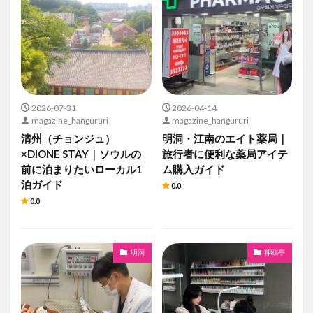
2026-07-31
2026-04-14
magazine_hangururi
magazine_hangururi
清州（チョンジュ）
明洞・江南のエイト薬局｜
×DIONE STAY｜ソウルの
旅行者に便利な薬局アイテ
前に泊まりたいローカル1
ム購入ガイド
泊ガイド
0.0
0.0
明洞
狎鴎亭