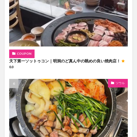
COUPON
天下第一ソットゥコン｜明洞のど真ん中の眺めの良い焼肉店！
0.0
ソウル