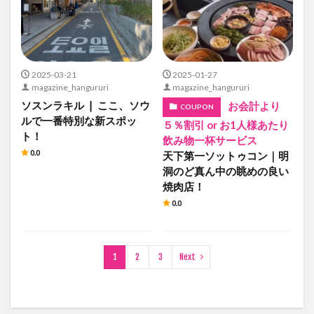
2025-03-21
2025-01-27
magazine_hangururi
magazine_hangururi
ソスンラキル ❘ ここ、ソウ
お会計より
COUPON
ルで一番特別な新スポッ
５％割引 or お1人様あたり
ト！
飲み物一杯サービス
0.0
天下第一ソットゥコン｜明
洞のど真ん中の眺めの良い
焼肉店！
0.0
1
2
3
Next