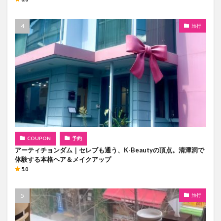
旅行
COUPON
予約
アーティチョンダム｜セレブも通う、K-Beautyの頂点。清潭洞で
体験する本格ヘア＆メイクアップ
5.0
旅行