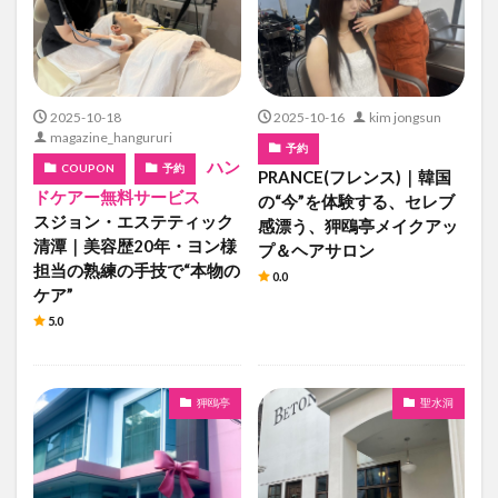
2025-10-18
2025-10-16
kim jongsun
magazine_hangururi
予約
ハン
COUPON
予約
PRANCE(フレンス)｜韓国
ドケアー無料サービス
の“今”を体験する、セレブ
スジョン・エステティック
感漂う、狎鴎亭メイクアッ
清潭｜美容歴20年・ヨン様
プ＆ヘアサロン
担当の熟練の手技で“本物の
0.0
ケア”
5.0
狎鴎亭
聖水洞