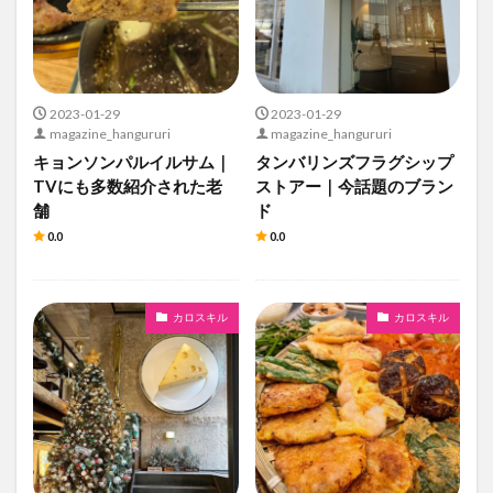
2023-01-29
2023-01-29
magazine_hangururi
magazine_hangururi
キョンソンパルイルサム｜
タンバリンズフラグシップ
TVにも多数紹介された老
ストアー｜今話題のブラン
舗
ド
0.0
0.0
カロスキル
カロスキル