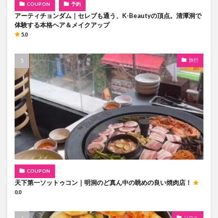
COUPON
予約
アーティチョンダム｜セレブも通う、K-Beautyの頂点。清潭洞で
体験する本格ヘア＆メイクアップ
5.0
旅行
COUPON
天下第一ソットゥコン｜明洞のど真ん中の眺めの良い焼肉店！
0.0
ソウル