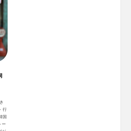
洞
き
 行
韓国
トー