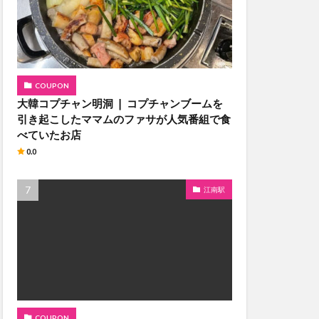
COUPON
大韓コプチャン明洞 ❘ コプチャンブームを
引き起こしたママムのファサが人気番組で食
べていたお店
0.0
江南駅
COUPON