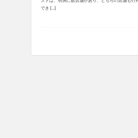
ストは、明洞に数店舗があり、どちらの店舗も行
でき […]