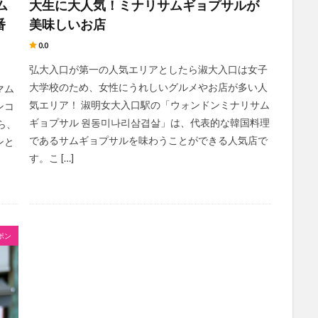
ム
大生に大人気！ミナリサムギョプサルが
番
美味しいお店
0.0
弘大入口が第一の人気エリアとしたら淑大入口は女子
大学校のため、女性にうれしいグルメやお店が多い人
マム
気エリア！ 淑明女大入口駅の「ウォンドンミナリサム
ンコ
ギョプサル 원동미나리삼겹살」は、代表的な韓国料理
ら、
であるサムギョプサルを味わうことができる人気店で
ンと
す。こ […]
ポン