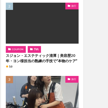
旅行
COUPON
予約
スジョン・エステティック清潭｜美容歴20
年・ヨン様担当の熟練の手技で“本物のケア”
5.0
旅行