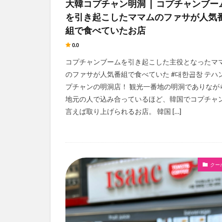
大韓コプチャン明洞 ❘ コプチャンブー
を引き起こしたママムのファサが人気
組で食べていたお店
0.0
コプチャンブームを引き起こした主役となったマ
のファサが人気番組で食べていた #대한곱창 テハ
プチャンの明洞店！ 観光一番地の明洞でありなが
地元の人で込み合っているほど、韓国でコプチャ
言えば取り上げられるお店。 韓国 […]
クー