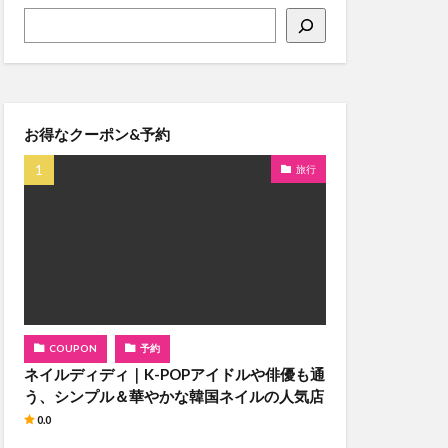
お得なクーポン&予約
旅行
COUPON
予約
ネイルディディ｜K-POPアイドルや俳優も通
う、シンプル＆華やかな韓国ネイルの人気店
0.0