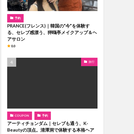
予約
PRANCE(フレンス)｜韓国の“今”を体験す
る、セレブ感漂う、狎鴎亭メイクアップ＆ヘ
アサロン
0.0
旅行
COUPON
予約
アーティチョンダム｜セレブも通う、K-
Beautyの頂点。清潭洞で体験する本格ヘア