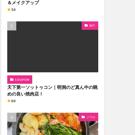
＆メイクアップ
5.0
旅行
COUPON
天下第一ソットゥコン｜明洞のど真ん中の眺
めの良い焼肉店！
0.0
ソウル