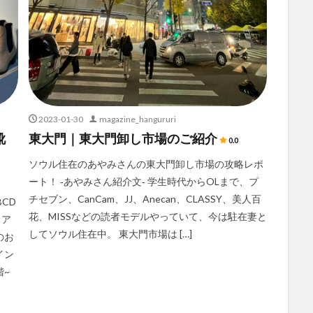
2023-01-30
magazine_hangururi
靴
東大門｜東大門卸し市場のご紹介
0.0
ソウル住在のあやみさんの東大門卸し市場の攻略レポ
ート！ ‐あやみさん紹介文‐ 学生時代からOLまで、プ
チセブン、CanCam、JJ、Anecan、CLASSY、美人百
CD
花、MISSなどの読者モデルやっていて、今は駐在妻と
リア
してソウル住在中。 東大門市場は […]
のお
イン
階~