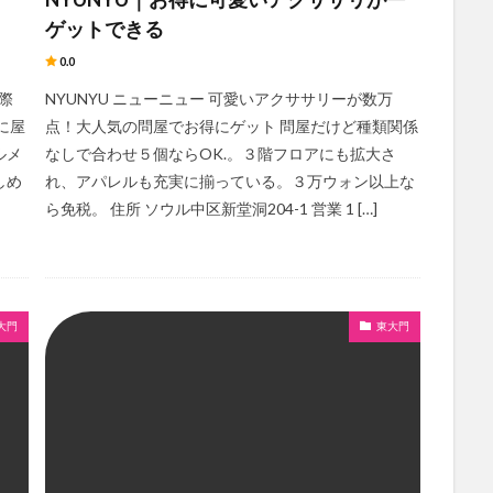
ゲットできる
0.0
際
NYUNYU ニューニュー 可愛いアクササリーが数万
に屋
点！大人気の問屋でお得にゲット 問屋だけど種類関係
ルメ
なしで合わせ５個ならOK.。３階フロアにも拡大さ
しめ
れ、アパレルも充実に揃っている。３万ウォン以上な
ら免税。 住所 ソウル中区新堂洞204-1 営業 1 […]
大門
東大門