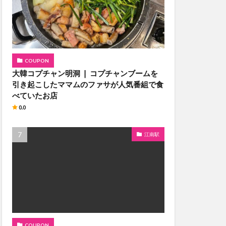
COUPON
大韓コプチャン明洞 ❘ コプチャンブームを
引き起こしたママムのファサが人気番組で食
べていたお店
0.0
江南駅
COUPON