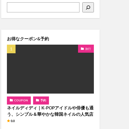
お得なクーポン&予約
旅行
COUPON
予約
ネイルディディ｜K-POPアイドルや俳優も通
う、シンプル＆華やかな韓国ネイルの人気店
0.0