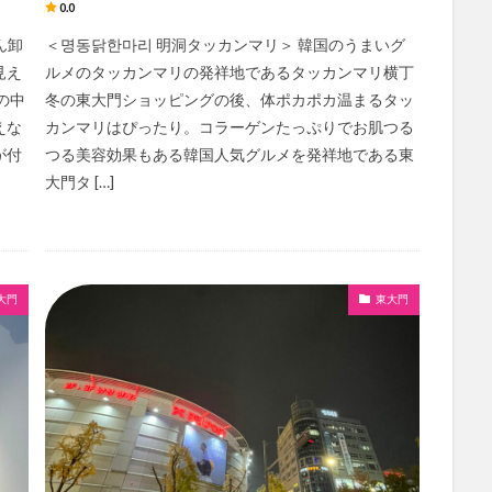
0.0
ん卸
＜명동닭한마리 明洞タッカンマリ＞ 韓国のうまいグ
見え
ルメのタッカンマリの発祥地であるタッカンマリ横丁
の中
冬の東大門ショッピングの後、体ポカポカ温まるタッ
えな
カンマリはぴったり。コラーゲンたっぷりでお肌つる
が付
つる美容効果もある韓国人気グルメを発祥地である東
大門タ […]
大門
東大門