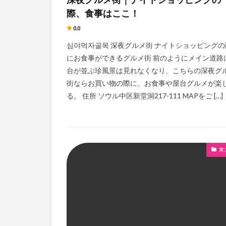
際、食事はここ！
0.0
심야먹자골목 深夜グルメ街 ナイトショッピングの
にお食事ができるグルメ街 前のようにメイン道路
台が並ぶ珍風景は見れなくなり、こちらの深夜グ
街ならお買い物の際に、お食事や屋台グルメが楽
る。 住所 ソウル中区新堂洞217-111 MAPをご […]
東