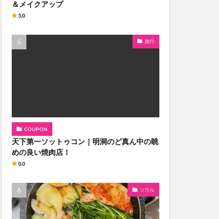
＆メイクアップ
5.0
旅行
COUPON
天下第一ソットゥコン｜明洞のど真ん中の眺
めの良い焼肉店！
0.0
ソウル