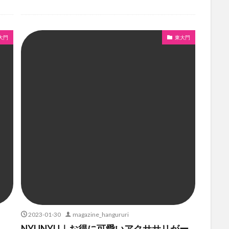
大門
東大門
2023-01-30
magazine_hangururi
NYUNYU｜お得に可愛いアクササリがー