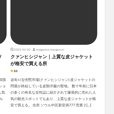
2023-01-30
magazine_hangururi
メ
クァンヒシジャン｜上質な皮ジャケット
が格安で買える所
0.0
の韓国
광희시장光煕市場(クァンヒシジャン) 皮ジャケットの
ショ
問屋が終結している皮類洋服の聖地。 数十年前に日本
人気
の多くの有名な女性誌に紹介されて爆発的に売れた人
ル
気の観光スポットでもあり、上質な皮ジャケットが格
安で買える。 住所 ソウル中区新堂洞777 営業 2 […]