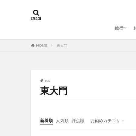
旅行
ソウル
HOME
東大門
TAG
東大門
新着順
人気順
評点順
お勧めカテゴリ
미분류