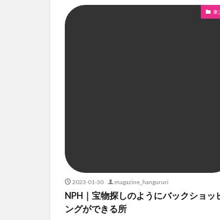
東
2023-01-30
magazine_hangururi
NPH｜宝物探しのようにバックショッ
ングができる所