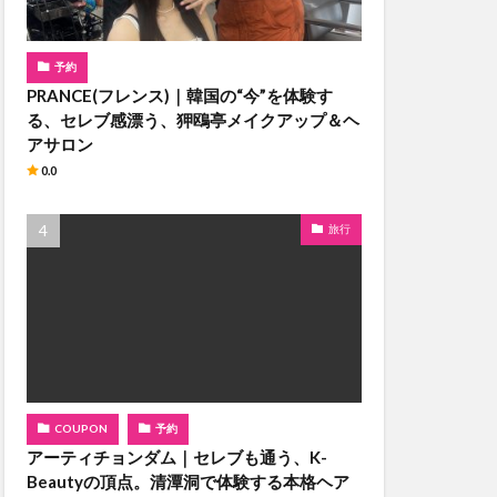
予約
PRANCE(フレンス)｜韓国の“今”を体験す
る、セレブ感漂う、狎鴎亭メイクアップ＆ヘ
アサロン
0.0
旅行
COUPON
予約
アーティチョンダム｜セレブも通う、K-
Beautyの頂点。清潭洞で体験する本格ヘア