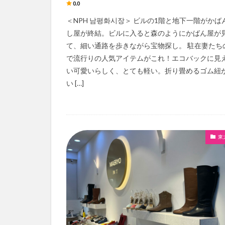
0.0
＜NPH 남평화시장＞ ビルの1階と地下一階がかば
し屋が終結。ビルに入ると森のようにかばん屋が
て、細い通路を歩きながら宝物探し。 駐在妻たち
で流行りの人気アイテムがこれ！エコバックに見
い可愛いらしく、とても軽い。折り畳めるゴム紐
い […]
東