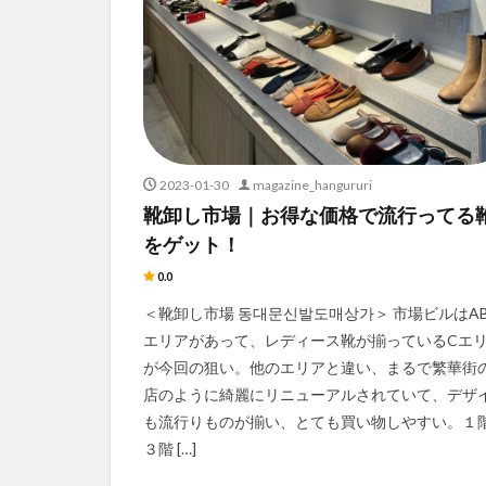
2023-01-30
magazine_hangururi
靴卸し市場｜お得な価格で流行ってる
をゲット！
0.0
＜靴卸し市場 동대문신발도매상가＞ 市場ビルはAB
エリアがあって、レディース靴が揃っているCエ
が今回の狙い。他のエリアと違い、まるで繁華街
店のように綺麗にリニューアルされていて、デザ
も流行りものが揃い、とても買い物しやすい。１
３階 […]