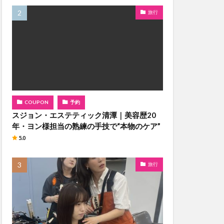
旅行
COUPON
予約
スジョン・エステティック清潭｜美容歴20
年・ヨン様担当の熟練の手技で“本物のケア”
5.0
旅行