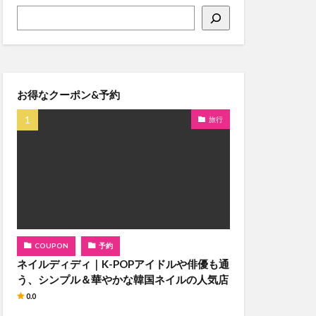
お得なクーポン&予約
旅行
COUPON
予約
ネイルディディ｜K-POPアイドルや俳優も通
う、シンプル＆華やかな韓国ネイルの人気店
0.0