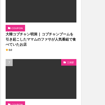
COUPON
大韓コプチャン明洞 ❘ コプチャンブームを
引き起こしたママムのファサが人気番組で食
べていたお店
0.0
江南駅
COUPON