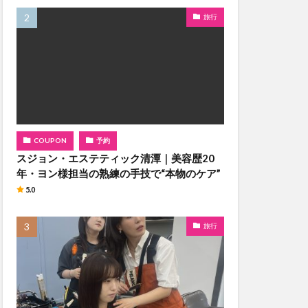
旅行
COUPON
予約
スジョン・エステティック清潭｜美容歴20
年・ヨン様担当の熟練の手技で“本物のケア”
5.0
旅行