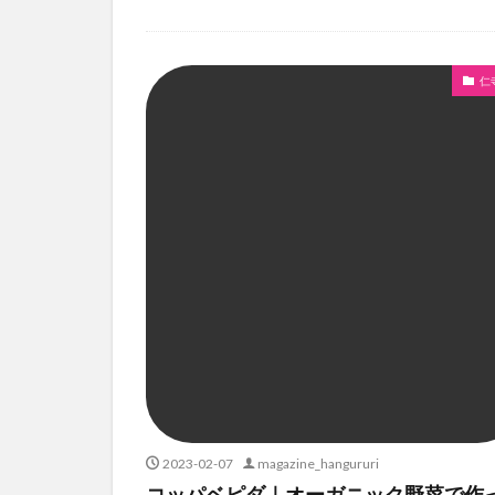
仁
2023-02-07
magazine_hangururi
コッパベピダ｜オーガニック野菜で作