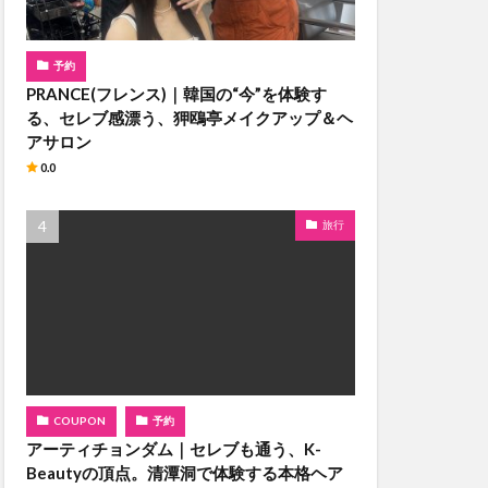
予約
PRANCE(フレンス)｜韓国の“今”を体験す
る、セレブ感漂う、狎鴎亭メイクアップ＆ヘ
アサロン
0.0
旅行
COUPON
予約
アーティチョンダム｜セレブも通う、K-
Beautyの頂点。清潭洞で体験する本格ヘア