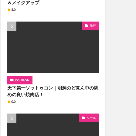
＆メイクアップ
5.0
旅行
COUPON
天下第一ソットゥコン｜明洞のど真ん中の眺
めの良い焼肉店！
0.0
ソウル