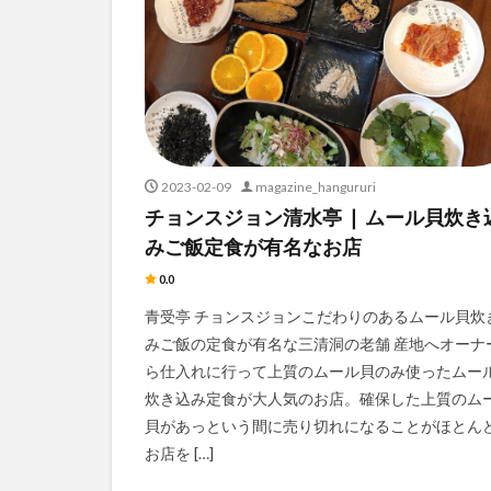
2023-02-09
magazine_hangururi
チョンスジョン清水亭 ❘ ムール貝炊き
みご飯定食が有名なお店
0.0
青受亭 チョンスジョンこだわりのあるムール貝炊
みご飯の定食が有名な三清洞の老舗 産地へオーナ
ら仕入れに行って上質のムール貝のみ使ったムー
炊き込み定食が大人気のお店。確保した上質のム
貝があっという間に売り切れになることがほとん
お店を […]