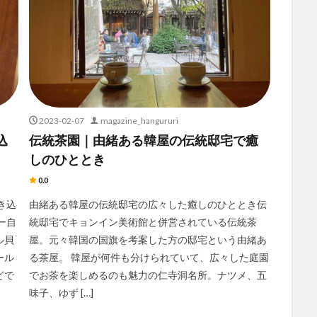
2023-02-07
magazine_hangururi
込
伝統茶園｜由緒ある韓屋の伝統邸宅で癒
しのひととき
0.0
き込
由緒ある韓屋の伝統邸宅の広々した癒しのひととき伝
ー自
統邸宅でキョンイン美術館と併営されている伝統茶
ル貝
屋。元々韓国の国旗を考案した方の邸宅という由緒あ
ール
る茶屋。 韓屋が何件も分けられていて、広々した庭園
どで
でお茶を楽しめるのも魅力の仁寺洞名所。ナツメ、五
味子、ゆず […]