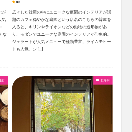
0.0
ぶが
広々した韓屋の中にユニークな庭園のインテリアが話
人気
題のカフェ穏やかな庭園という店名のこちらの韓屋を
ぶ
入ると、キリンやライオンなどの動物の造形物があ
色んな
り、モダンでユニークな庭園のインテリアが印象的。
ジェラートが人気メニューで種類豊富。ライムモヒー
トも人気。ジ […]
旅行
仁寺洞