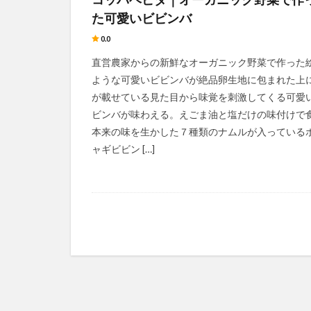
た可愛いビビンバ
0.0
直営農家からの新鮮なオーガニック野菜で作った
ような可愛いビビンバが絶品卵生地に包まれた上
が載せている見た目から味覚を刺激してくる可愛
ビンバが味わえる。えごま油と塩だけの味付けで
本来の味を生かした７種類のナムルが入っている
ャギビビン […]