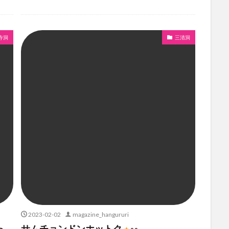
寺洞
三清洞
2023-02-02
magazine_hangururi
っ
サムチョンドンホットク