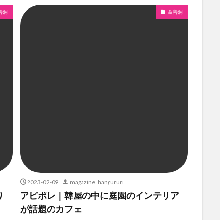
善洞
益善洞
2023-02-09
magazine_hangururi
り
アピポレ｜韓屋の中に庭園のインテリア
が話題のカフェ