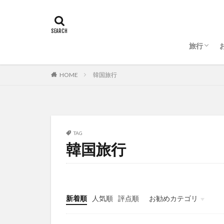
旅行
ソウル
HOME
韓国旅行
TAG
韓国旅行
新着順
人気順
評点順
お勧めカテゴリ
미분류